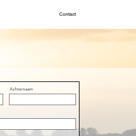
 huren
SUP huren
Contact
Achternaam