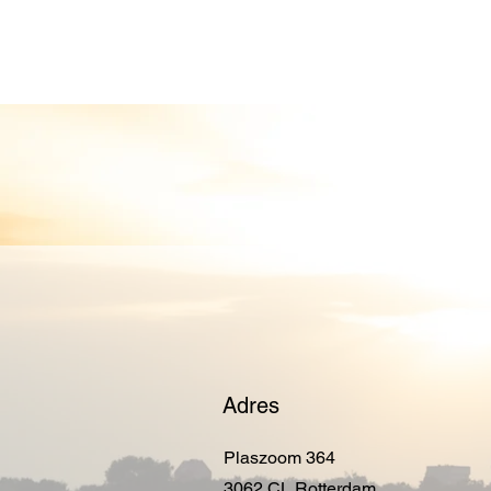
Over ons
Sloep huren
Grot
Adres
Plaszoom 364
3062 CL Rotterdam