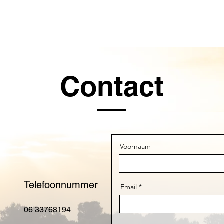
e sloep huren
Motorboot huren
Zeilboot huren
Kano
Contact
Voornaam
Telefoonnummer
Email
06 33768194