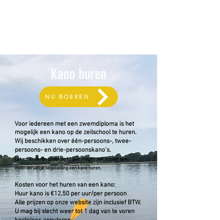
ME
NU
Kano huren
NU BOEKEN
Voor iedereen met een zwemdiploma is het
mogelijk een kano op de zeilschool te huren.
Wij beschikken over één-persoons-, twee-
persoons- en drie-persoonskano's.
Let op: kinderen onder de 12 jaar mogen niet zonder een
meerderjarige begeleiding een kano huren.
Kosten voor het huren van een kano:
Huur kano is €12,50 per uur/per persoon
Alle prijzen op onze website zijn inclusief BTW.
U mag bij slecht weer tot 1 dag van te voren