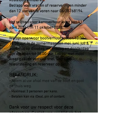
kosteloos annuleren.
Bel/app voor vragen of reserveringen minder
dan 12 uur van te voren naar
06
-
33768194
.
Het seizoen voor kanoverhuur loopt van
19
april 2026 t/m 11 oktober 2026
.
Wij zijn open voor bootverhuur tussen
10.00-
18.00
uur. In de zomermaanden mei, juni, juli &
augustus op dinsdag, woensdag en donderdag
zijn we open tot 20.00 uur.
Let op: met mooi
weer gaat de verhuur snel.
Voorkom
teleurstelling en reserveer op tijd.
BE
LANGRIJK:
-
Neem al uw afval mee van de boot en gooi
dit thuis weg.
- Maxi
maal 3 personen per kano.
- Betalen kan via iDeal, pin of contant.
Dank voor uw respect voor deze
afspraken. Geniet van uw tijd op het
water!