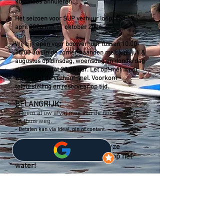
kosteloos annuleren.
Het seizoen voor SUP verhuur loopt van
19
april 2026 t/m 11 oktober 2026
.
Wij zijn open voor bootverhuur tussen
10.00-
18.00
uur. In de zomermaanden mei, juni, juli &
augustus op dinsdag, woensdag en donderdag
zijn we open tot 20.00 uur.
Let op: met mooi
weer gaat de verhuur snel.
Voorkom
teleurstelling en reserveer op tijd.
BELANGRIJK:
-
Neem al uw afval mee van de boot en gooi
dit thuis weg.
- Betalen kan via Ideal, pin of contant.
Dank voor uw respect voor deze
afspraken. Geniet van uw tijd op het
water!