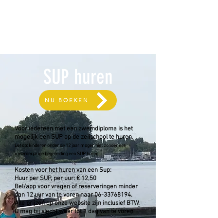
ME
NU
SUP huren
NU BOEKEN
Voor iedereen met een zwemdiploma is het
mogelijk een SUP op de zeilschool te huren.
Let op: kinderen onder de 12 jaar mogen niet zonder een
meerderjarige begeleiding een SUP huren.
Kosten voor het huren van een Sup:
Huur per SUP, per uur: € 12,50
Bel/app voor vragen of reserveringen minder
dan 12 uur van te voren naar
06
-
33768194
.
Alle prijzen op onze website zijn inclusief BTW.
U mag bij slecht weer tot 1 dag van te voren