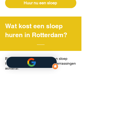
Huur nu een sloep
Wat kost een sloep
huren in Rotterdam?
Bij Boothuur de Lelie huur je een sloep
tegen een helder tarief – geen verrassingen
achteraf:
€70 voor 1 uur
€140 voor 2 uur
€255 voor een halve dag (4 uur)
€330 voor een hele dag (8 uur)
Alle prijzen zijn inclusief btw, diesel en een
korte uitleg. Je vaart zelfstandig, zonder
vaarbewijs.