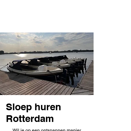
ME
NU
Sloep huren
Rotterdam
Wil je op een ontspannen manier