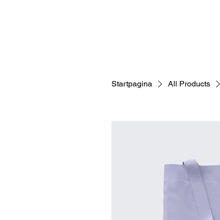
Over ons
Sloep huren
Grot
Startpagina
All Products