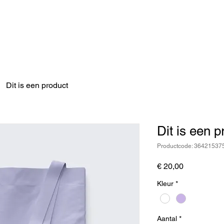
e sloep huren
Motorboot huren
Zeilboot huren
Kano
Dit is een product
Dit is een p
Productcode: 3642153
Prijs
€ 20,00
Kleur
*
Aantal
*