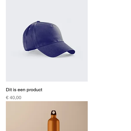
Dit is een product
Prijs
€ 40,00