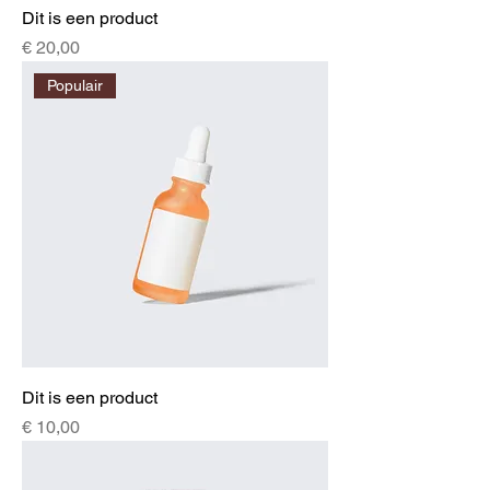
Dit is een product
Prijs
€ 20,00
Populair
Dit is een product
Prijs
€ 10,00