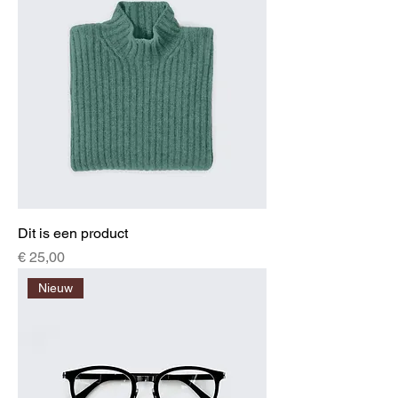
Dit is een product
Prijs
€ 25,00
Nieuw