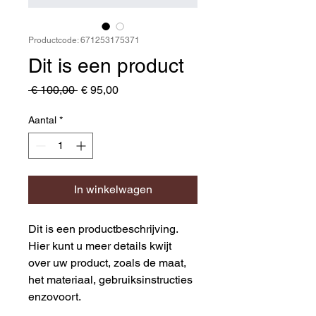
Productcode: 671253175371
Dit is een product
Normale
Verkoopprijs
 € 100,00 
€ 95,00
prijs
Aantal
*
In winkelwagen
Dit is een productbeschrijving. 
Hier kunt u meer details kwijt 
over uw product, zoals de maat, 
het materiaal, gebruiksinstructies 
enzovoort.